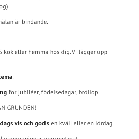
og)
mälan är bindande.
S kök eller hemma hos dig. Vi lägger upp
 tema
.
ing
för jubiléer, födelsedagar, bröllop
FRÅN GRUNDEN!
dags vis och godis
en kväll eller en lördag.
 vinprovningar, gourmetmat,