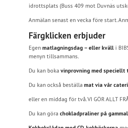
idrottsplats (Buss 409 mot Duvnäs utsk
Anmälan senast en vecka före start. An
Färgklicken erbjuder
Egen
matlagningsdag – eller kväll
i BIB
menyn tillsammans.
Du kan boka
vinprovning med speciellt
Du kan också beställa
mat via vår cater
eller en middag för två. VI GÖR ALLT 
Du kan göra
chokladpraliner på gammal
Kokbokslådan med CD-kokböckerna
med