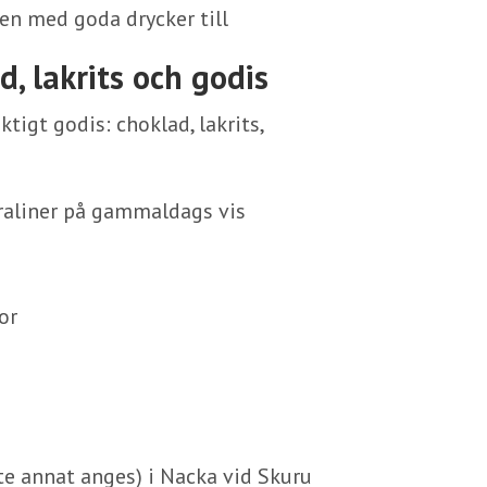
len med goda drycker till
, lakrits och godis
tigt godis: choklad, lakrits,
praliner på gammaldags vis
or
 annat anges) i Nacka vid Skuru