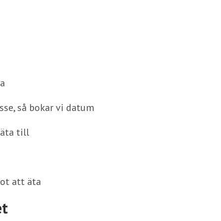
va
sse, så bokar vi datum
ta till
ot att äta
et