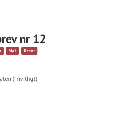
brev nr 12
r
Mat
Resor
aten (frivilligt)