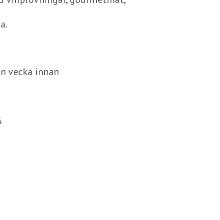
a.
n vecka innan
6